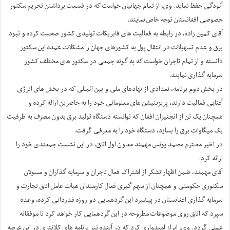
آلودگی حفظ نماید. وی، از تمام جهانيان خواست که در قسمت برداشتن تحریم سکتور
خصوصی افغانستان توجه خاص نمایند.
آقای کمین زاده‌، در رابطه به فعالیت های فابریکات تولیدی کشور صحبت کرده و نبود
برق و عدم تسهیلات در انتقال پول به کشورهای جهان را مشکلات عمده این سکتور
دانسته و از تمام تاجران خواست که به گونه جمعی در سکتور های مختلف کشور
سرمایه گذاری نمایند.
در بخش دوم برنامه، تعدادی از نهادهای ملی و بین المللی که در بخش های انرژی
آفتابی فعالیت دارند، پریزنتیشن های معلوماتی خود را به حاضرین ارائه کرده و
همچنان یک تن از انجنیران افغان که توانسته دستگاه تولید برق بدون مصرف به ظرفیت
یک میگاوات برق را بسازد، دستگاه خود را به معرفی گرفت.
در اخیر محترم محمد یونس مهمند معاون اول اتاق، در این نشست جمعندی خود را
ارائه کرد.
آقای مهمند، ضمن اظهار تشکر از اشتراک فعال تاجران و سرمایه گذاران و مسولان
سکتوری حکومتی و همچنان از سهم گیری فعال کارمندان هیات عامل اتاق تجارت و
سرمایه گذاری افغانستان در پیشبرد این گردهمایی دو روزه قدردانی کرده، وعده
سپرد که اتاق روی موضوعات مطروحه در این گردهمایی کار خواهد کرد تا موفقانه
عملی گردد. وی، ابراز امیدواری کرد که در آینده نیز برنامه های کلانتری در این عرصه