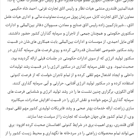
عبدالمتین قلندری منشی هیات نظار و رئیس اتاق تجارت غزنی، احمد شاه حکیمی
معاون اول اتاق تجارت کابل، میرزمان پوپل سرپرست معاونیت مالی و اداری هیات عامل
اتاق، ، شیربازکمین زاده‌ رئيس اتاق صنایع و معادن، مسوولان دفاتر بین‌المللی و ادارات
سکتوری حکومتی و همچنان جمعی از تاجران و سرمایه گذاران کشور حضور داشتند.
آقای مایل احمدی، از موسسات و ادارات بین‌المللی بابت همکاری های شان در قسمت
رشد سکتور خصوصی افغانستان قدردانی کرده و روی فرصت های سرمایه گذاری در
سکتور تولید انرژی که‌ از سوی ادارات حکومتی در جلسات قبلی ارائه گردیده بود،
صحبت نمود. وی، نقش سرمایه گذاری در سکتور انرژی را در قسمت رشد تولیدات
داخلی و ایجاد اشتغال مهم تلقی کرده‌ و از تمام تاجران خواست که از فرصت کنونی
استفاده کرده و در سکتور تولید انرژی آفتابی، حرارتی و آبی سرمایه گذاری کنند.
آقای الکوزی، برگزاری چنین نشست ها را در رشد تولید انرژی و شناسایی فرصت های
سرمایه گذاری آن مهم خوانده و نقش انرژي را در قسمت افزایش صادرات، میکانیزه
سازی زراعت، ارائه خدمات بهتر صحی و رشد فابریکات تولیدی کشور مهم تلقی نمود.
وی، از تمام کشور های جهان خواست که تجارت را از سیاست جدا سازند.
آقای قلندری، روی اهمیت برق در شرایط کنونی افغانستان صحبت کرده افزود: برق
می‌تواند تمام محصولات زراعتی را در سردخانه ها نگهداری و محيط زيست کشور را از