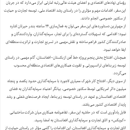
رؤسای نهادهای اقتصادی و اعضای هیئت عالی‌رتبه امارتی ابراز می‌دارد که در جریان
این سفر، اقدامات مهم و مؤثری را در راستای رشد اقتصاد ملی، توسعه تجارت و حمایت
از سکتور خصوصی انجام دادند.
از مهم‌ترین دستاوردهای این سفر می‌توان به فعال‌سازی ۲۴ ساعته بندر حیرتان اشاره
نمود؛ اقدامی که تسهیلات گسترده‌ای را برای تجار، سرمایه‌گذاران، واردکنندگان و
صادرکنندگان کشور فراهم ساخته و نقش مهمی در تسریع تجارت و ترانزیت منطقه‌ای
ایفا خواهد نمود.
همچنان، افتتاح بخش پنجم پروژه خط آهن ازبکستان–افغانستان، گام مهمی در راستای
توسعه زیربناهای ترانسپورتی و تقویت همکاری‌های اقتصادی منطقه‌ای محسوب
می‌گردد.
از سوی دیگر، افتتاح کار شهرک معیاری لاجورد با سرمایه‌گذاری حدود یکصد و پنجاه
میلیون دالر امریکایی توسط سکتور خصوصی، بیانگر اعتماد سرمایه‌گذاران به فضای
اقتصادی افغانستان و تعهد در راستای توسعه زیربناها، ایجاد فرصت‌های شغلی و رشد
پایدار اقتصادی کشور می‌باشد.
قابل یادآوری است که در حاشیه این سفر، تفاهم‌نامه همکاری میان شرکت ساختمانی
«کویکس» و اتاق تجارت و سرمایه‌گذاری افغانستان به امضا رسید.
اتاق تجارت و سرمایه‌گذاری افغانستان، این اقدامات را گامی مؤثر در راستای حمایت از