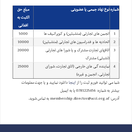
شماره
نوع نهاد جمعی یا عضویتی
مبلغ حق
الثبت به
افغانی
1
انجمن های تجارتی (متشبثین) و کوپراتـیف ها
5000
2
اتحادیه ها و فدراسیون های تجارتی (متشبثین)
10000
3
اتاقهای تجارت مشترک و یا شورا های تجارتی
20000
(تشبثی) مشترک
4
نماینده گی های خارجی (اتاق تجارت، شورای
25000
تجارتی، انجمن و غیره)
شما می توانید فورم ثبت را از
اینجا
دانلود نمایید و یا جهت معلومات
بیشتر به شماره: 0781225456 یا به ایمیل
آدرس: membership.director@acci.org.af به تماس شوید.