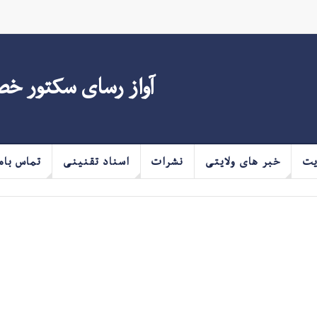
آواز رسای سکتور خ
یت
خبر های ولایتی
نشرات
اسناد تقنینی
تماس بام