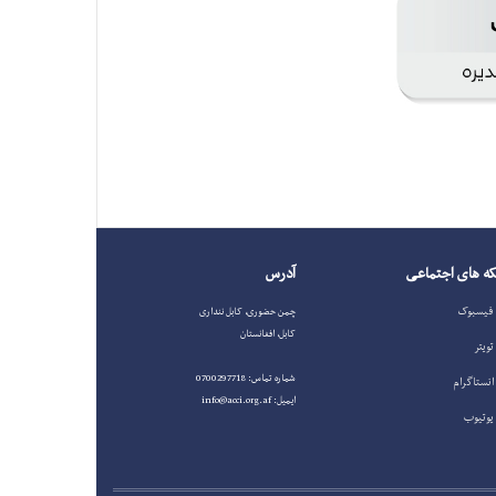
ه های اجتماعی
آدرس
فیسبوک
چمن حضوری، کابل ننداری
کابل، افغانستان
تویتر
شماره تماس: 0700297718
انستاگرام
ایمیل: info@acci.org.af
یوتیوب