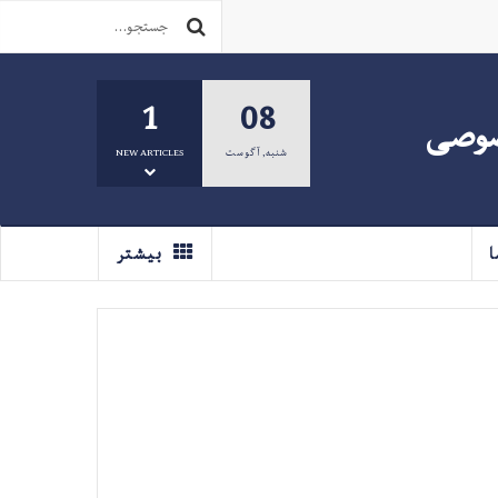
1
08
صوصی
شنبه
,
آگوست
NEW ARTICLES
ا
بیشتر