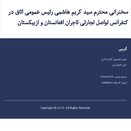
سخنرانی محترم سید کریم هاشمی رئیس عمومی اتاق در
کنفرانس تواصل تجارتی تاجران افغانستان و ازبیکستان
آدرس
چمن حضوری، کابل ننداری
کابل، افغانستان
شماره تماس: 0700297718
ایمیل: info@acci.org.af
.Copyright © ACCI. All Rights Reserved